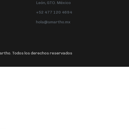
León, GTO. México
+52 477 120 4694
hola@smartho.mx
rtho. Todos los derechos reservados