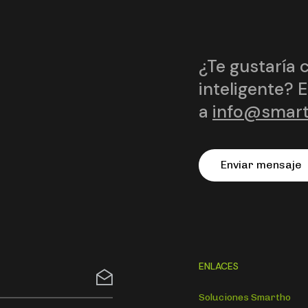
¿Te gustaría 
inteligente? 
a
info@smar
E
n
v
i
a
r
m
e
n
s
a
j
e
ENLACES
Soluciones Smartho