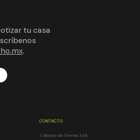
cotizar tu casa
Escríbenos
tho.mx
.
CONTACTO
J. Alonso de Torres 334.