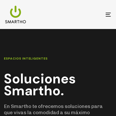
Skip
Skip
links
to
primary
To
navigation
na
Skip
to
content
ESPACIOS INTELIGENTES
Soluciones
Smartho.
En Smartho te ofrecemos soluciones para
que vivas la comodidad a su máximo