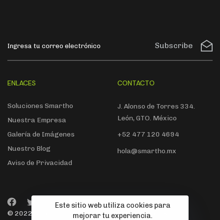
Subscribe
ENLACES
CONTACTO
Soluciones Smartho
J. Alonso de Torres 334.
León, GTO. México
Nuestra Empresa
Galería de Imágenes
+52 477 120 4694
Nuestro Blog
hola@smartho.mx
Aviso de Privacidad
Este sitio web utiliza cookies para
© 2022 Smartho. Todos los derechos reservados
mejorar tu experiencia.