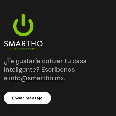
¿Te gustaría cotizar tu casa
inteligente? Escríbenos
a
info@smartho.mx
.
E
n
v
i
a
r
m
e
n
s
a
j
e