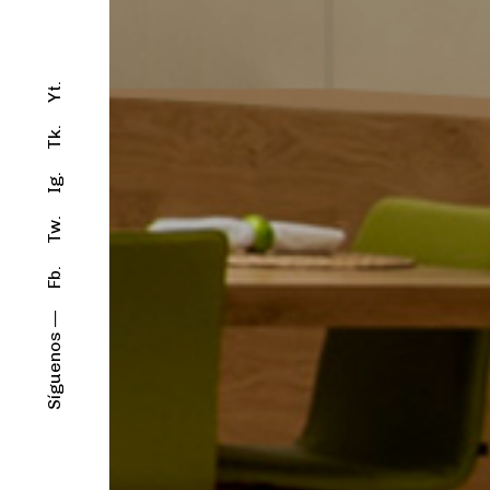
Yt.
Tk.
Ig.
Tw.
Fb.
Síguenos —