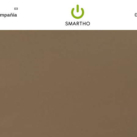
03
mpañía