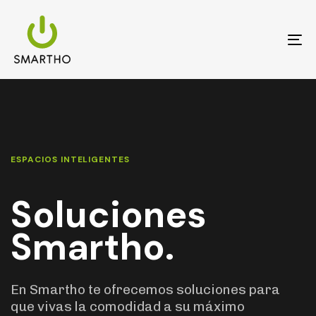
Skip
Skip
links
to
primary
To
navigation
na
Skip
to
content
ESPACIOS INTELIGENTES
Soluciones
Smartho.
En Smartho te ofrecemos soluciones para
que vivas la comodidad a su máximo