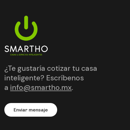
¿Te gustaría cotizar tu casa
inteligente? Escríbenos
a
info@smartho.mx
.
E
n
v
i
a
r
m
e
n
s
a
j
e