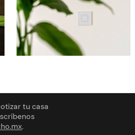
cotizar tu casa
Escríbenos
tho.mx
.