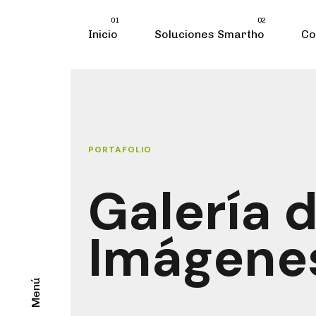
Skip
Skip
01
02
links
to
Inicio
Soluciones Smartho
Co
primary
navigation
Skip
to
content
PORTAFOLIO
Galería 
Imágene
Menú