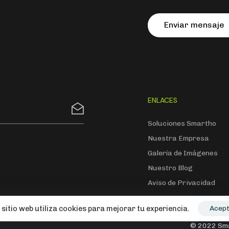
E
n
v
i
a
r
m
e
n
s
a
j
e
ENLACES
Soluciones Smartho
Nuestra Empresa
Galería de Imágenes
Nuestro Blog
Aviso de Privacidad
 sitio web utiliza cookies para mejorar tu experiencia.
Acep
© 2022 Sma