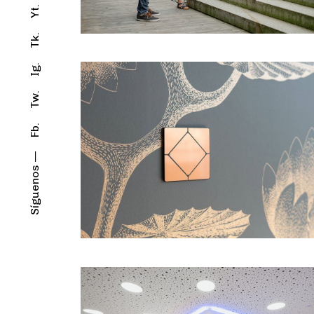
Yt.
Tk.
Ig.
Tw.
Fb.
Síguenos —