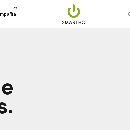
03
mpañía
de
s.