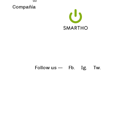
03
Compañía
Follow us —
Fb.
Ig.
Tw.