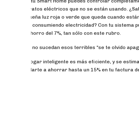
Con tu Smart Home puedes controlar completame
aparatos eléctricos que no se están usando. ¿Sa
pequeña luz roja o verde que queda cuando está
está consumiendo electricidad? Con tu sistema 
un ahorro del 7%, tan sólo con este rubro.
¡Que no sucedan esos terribles “se te olvido apaga
Un hogar inteligente es más eficiente, y se esti
ayudarte a ahorrar hasta un 15% en tu factura de 