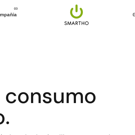
03
mpañía
u consumo
.