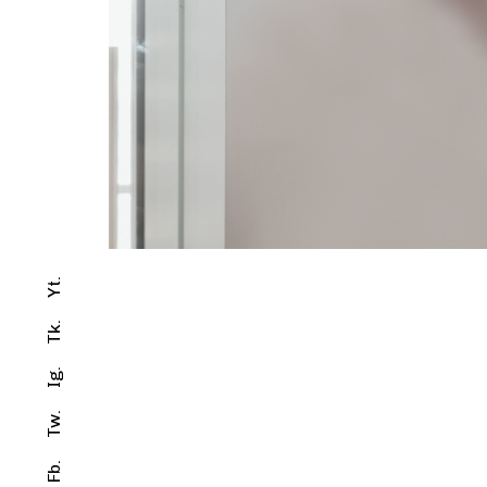
Yt.
Tk.
Ig.
Tw.
Fb.