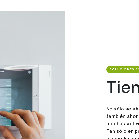
SOLUCIONES S
Tie
No sólo se ah
también ahorr
muchas activi
Tan sólo en p
promedio ¡ma