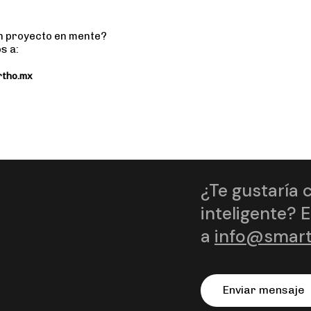
n proyecto en mente?
s a:
tho.mx
¿Te gustaría 
inteligente? 
a
info@smar
E
n
v
i
a
r
m
e
n
s
a
j
e