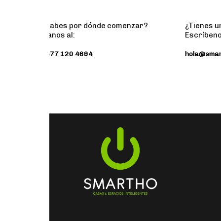
¿No sabes por dónde comenzar?
¿Tienes u
Llámanos al:
Escríbeno
+52 477 120 4694
hola@smar