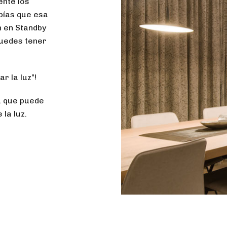
nte los
bías que esa
n en Standby
puedes tener
r la luz”!
ma que puede
la luz.