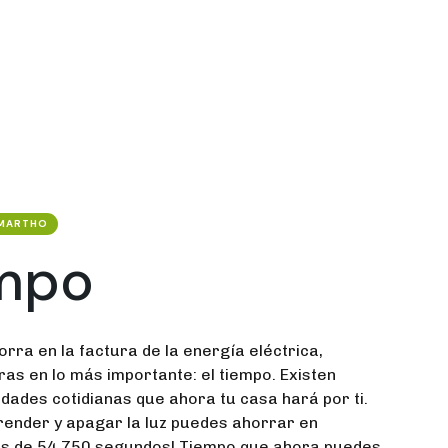
MARTHO
mpo
orra en la factura de la energía eléctrica,
as en lo más importante: el tiempo. Existen
dades cotidianas que ahora tu casa hará por ti.
render y apagar la luz puedes ahorrar en
s de 54,750 segundos! Tiempo que ahora puedes