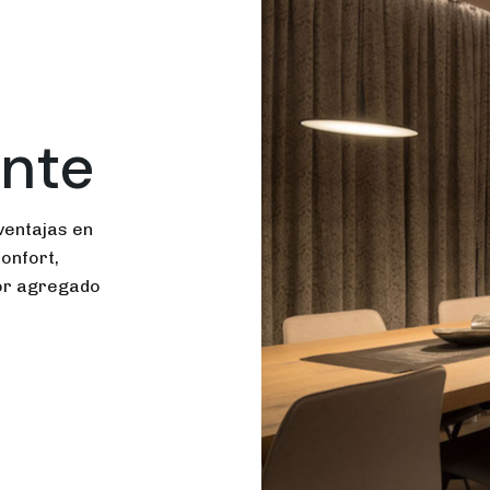
ente
ventajas en
onfort,
lor agregado