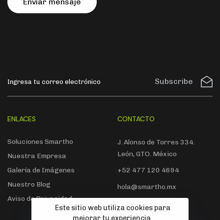
E
n
v
i
a
r
m
e
n
s
a
j
e
Subscribe
ENLACES
CONTACTO
Soluciones Smartho
J. Alonso de Torres 334.
León, GTO. México
Nuestra Empresa
Galería de Imágenes
+52 477 120 4694
Nuestro Blog
hola@smartho.mx
Aviso de Privacidad
Este sitio web utiliza cookies para
mejorar tu experiencia.