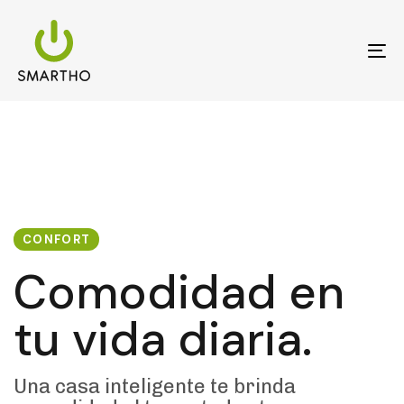
Skip
Skip
links
to
primary
To
navigation
na
Skip
to
content
CONFORT
Comodidad en
tu vida diaria.
Una casa inteligente te brinda